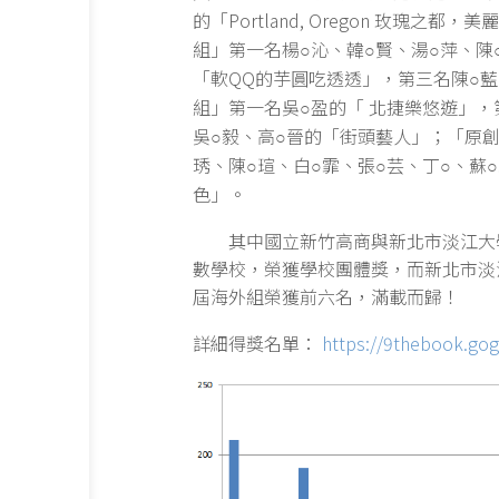
的「Portland, Oregon 玫瑰之都
組」第一名楊
沁、韓
賢、湯
萍、陳
○
○
○
「軟QQ的芋圓吃透透」，第三名陳
藍
○
組」第一名吳
盈的「 北捷樂悠遊」，
○
吳
毅、高
晉的「街頭藝人」；「原
○
○
琇、陳
瑄、白
霏、張
芸、丁
、蘇
○
○
○
○
○
色」。
其中國立新竹高商與新北市淡江大學
數學校，榮獲學校團體獎，而新北市淡
屆海外組榮獲前六名，滿載而歸！
詳細得獎名單：
https://9thebook.gog