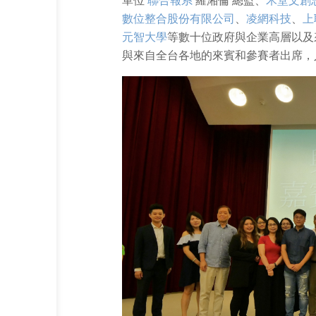
單位
聯合報系
羅湘倫 總監、
禾堂文創
數位整合股份有限公司
、
凌網科技
、
上
元智大學
等數十位政府與企業高層以及
與來自全台各地的來賓和參賽者出席，人