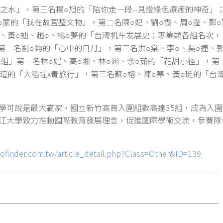
，美麗之水」，第三名楊
旭的「陪你走一段--見證綠色療癒的神奇」
○
蒙的「我在故宮整文物」，第二名陳
妃、劉
霞、周
瀅、鄭
○
○
○
○
○
、黃
迪、趙
、楊
夢的「台湾机车发展史；專業類各組名次，
○
○
○
第二名劉
鈞的「心中的日月」，第三名洪
棠、李
、吳
連、
○
○
○
○
創組」第一名林
妮、高
湘、林
涵、余
茹的「花甜小徑」，第
○
○
○
○
瑄的「大稻埕x青旅行」，
第三名蘇
榕、陳
蓁、黃
珽的「台
○
○
○
可說是最大贏家，國立新竹高商入圍組數高達35組，成為入圍
江大學致力推動國際教育發展理念，促進國際學術交流，參賽隊
ofinder.com.tw/article_detail.php?Class=Other&ID=139