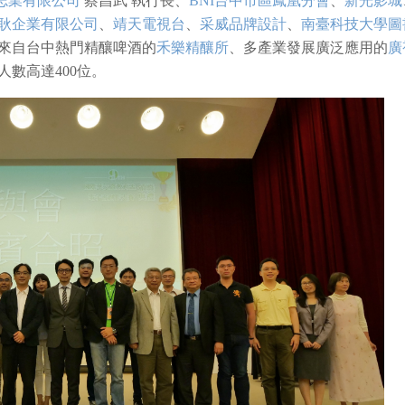
志業有限公司
蔡昌武 執行長、
BNI台中市區鳳凰分會
、
新光影城
耿企業有限公司
、
靖天電視台
、
采威品牌設計
、
南臺科技大學圖
來自台中熱門精釀啤酒的
禾樂精釀所
、多產業發展廣泛應用的
廣
數高達400位。