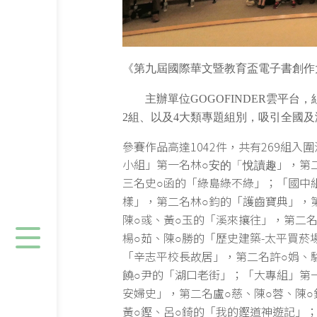
《第九屆國際華文暨教育盃電子書創作
主辦單位GOGOFINDER雲平台
2組、以及4大類專題組別，吸引全國
參賽作品
高達1042件，共有269組
小組」第一名林
」，第
○安的
「悅讀趣
三名史
函的「綠島綠不綠」；「國中
○
樣」，第二名林
鈞的「護齒寶典」，
○
陳
彧、黃
玉的「溪來攘往」，第二
○
○
楊
茹、陳
勝的「歷史建築-太平買菸
○
○
「辛志平校長故居」，第二名許
娟、
○
饒
尹的「湖口老街」；「大專組」第
○
安婦史」，第二名盧
慈、陳
蓉、陳
○
○
○
黃
鏗、呂
錡的「我的鏗道神遊記」
○
○