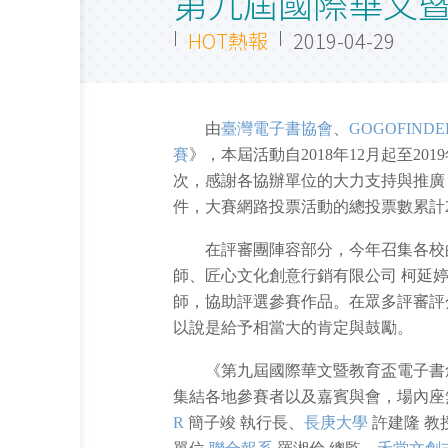
第九屆國際華文
HOT熱報
2019-04-29
由
臺灣電子書協會
、
GOGOFINDE
賽
》，本屆活動自2018年12月起至20
次，感謝各協辦單位的大力支持與推廣，本
件，大賽網路投票活動的總投票數累計
在評審團陣容部分，今年召集各校的
師、匠心文化創意行銷有限公司 柯延婷
師，協助評選參賽作品。在眾多評審評
以說是給予相當大的肯定與鼓勵。
《第九屆國際華文暨教育盃電子書創作
集結各地參賽者以及嘉賓與會，場內座
R
簡子竣 執行長、
長庚大學
許建隆 教