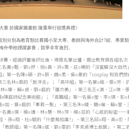
大賽 於國家圖書館 隆重舉行頒獎典禮》
，組別分別為教育類比賽國小至大專、教師與海外合計7組、專業
及海外學校踴躍參賽，競爭非常激烈。
入圍決賽，經過評審後評比後，得獎名單出爐，選出教育類各組名次
二名黃
甄、劉
妤、倪
真、洪
喬、莊
榛的「沒蜜蜂沒大自然
○
○
○
○
○
組」第一名陳
穎、許
辰、魏
柔、吳
豪的「cosplay 和我們
○
○
○
○
第三名林
君的「放洋去」；「高中組」第一名葉
銘、張
芳、
○
○
○
名林
華、賴
貞、劉
庭的「蓮の美」，第三名王
淇、江
琳、
○
○
○
○
○
場x陳庭詩紀念美術館」；「高職組」第一名吳
瑩、李
琪、彭
○
○
○
駱
如、曾
庭的「牽君一髮」，第三名朱
綾、簡
榆、賴
萱、
○
○
○
○
○
一名黃
琪、楊
靖、林
慧、林
萍、楊
亘的「心底的秘密──
○
○
○
○
○
銓、孫
翔、杜
毓的「什麼鳥知識?」，第三名邱
翔、高
宏、
○
○
○
○
；「教師組」第一名陳
斌、劉
雯的「李克承博士故居」，第二
○
○