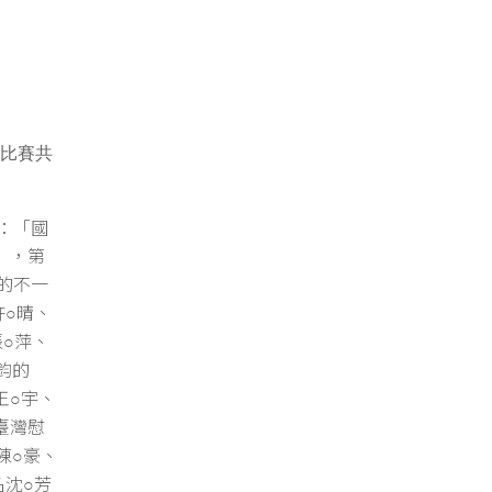
類比賽共
：「國
」，第
想的不一
許
晴、
○
張
萍、
○
鈞的
王
宇、
○
臺灣慰
陳
豪、
○
名沈
芳
○