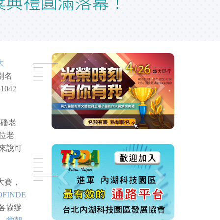
獎典禮圓滿落幕！
大
別名
042
銘磻老
位老
來說可
大賽，
FINDE
及各協辦