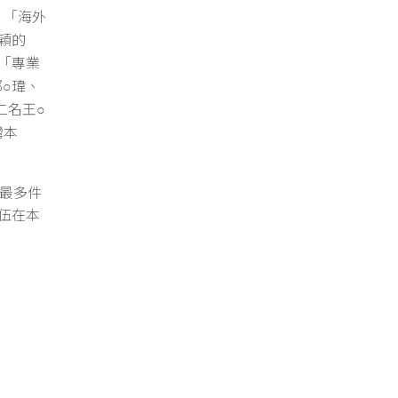
；「海外
穎的
「專業
郭
瑋、
○
二名王
○
灣本
最多件
伍在本