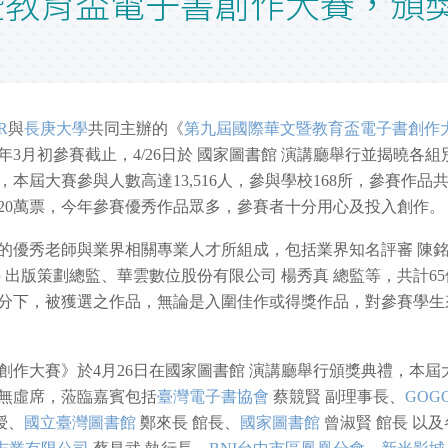
暨教育盃電子書創作大賽，頒
R
與
長庚大學
共同主辦的《
第九屆國際華文暨教育盃電子書創作
19年3月初參賽截止，4/26日於 國家圖書館 演講廳舉行並揭曉各組
屆大賽參與人數高達13,516人，參與學校168所，參賽作品共1
20萬票，今年參賽優秀作品眾多，參賽者十分用心及投入創作。
優秀老師與業界相關專業人才所組成，包括業界知名評審 陳
 出版策劃總監、華雲數位股份有限公司 楊秀真 總監等，共計65
分下，被獲選之作品，無論是入圍佳作或得獎作品，對參賽學生
大賽》於4月26日在國家圖書館 演講廳舉行頒獎典禮，本屆
無虛席，蒞臨嘉賓包括
臺灣電子書協會
蔡競賢 副理事長、
GOGO
授、
國立臺灣圖書館
鄭來長 館長、
國家圖書館
曾淑賢 館長 以